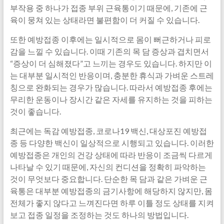
부작용 중 하나가 접종 부위 근육통이기 때문에, 기존에 근
육이 뭉쳐 있는 상태라면 불편함이 더 커질 수 있습니다.
또한 예방접종 이후에는 일시적으로 몸이 뻐근하거나 피로
감을 느낄 수 있습니다. 이때 기존의 목 담 증상과 겹치면서
“증상이 더 심해졌다”고 느끼는 경우도 있습니다. 하지만 이
는 대부분 일시적인 반응이며, 충분한 휴식과 가벼운 스트레
칭으로 완화되는 경우가 많습니다. 따라서 예방접종 후에는
무리한 운동이나 장시간 같은 자세를 유지하는 것을 피하는
것이 좋습니다.
최근에는 독감 예방접종, 코로나19 백신, 대상포진 예방접
종 등 다양한 백신이 일상적으로 시행되고 있습니다. 이러한
예방접종은 개인의 건강 상태에 따라 반응이 조금씩 다르게
나타날 수 있기 때문에, 자신의 컨디션을 정확히 파악하는
것이 무엇보다 중요합니다. 단순한 목 담과 같은 가벼운 근
육통은 대부분 예방접종의 금기사항에 해당하지 않지만, 몸
전체가 좋지 않다고 느껴진다면 하루 이틀 정도 상태를 지켜
보고 접종 일정을 조정하는 것도 하나의 방법입니다.