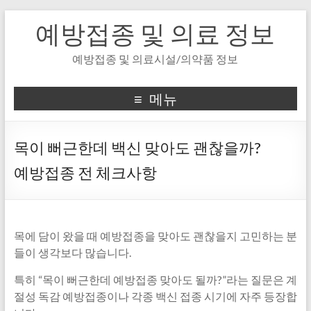
예방접종 및 의료 정보
예방접종 및 의료시설/의약품 정보
메뉴
목이 뻐근한데 백신 맞아도 괜찮을까?
예방접종 전 체크사항
목에 담이 왔을 때 예방접종을 맞아도 괜찮을지 고민하는 분
들이 생각보다 많습니다.
특히 “목이 뻐근한데 예방접종 맞아도 될까?”라는 질문은 계
절성 독감 예방접종이나 각종 백신 접종 시기에 자주 등장합