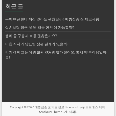
최근 글
목이 뻐근한데 백신 맞아도 괜찮을까? 예방접종 전 체크사항
실손보험 청구, 병원·약국 한 번에 가능할까?
생리 중 구충제 복용 괜찮은가요?
아침 식사와 당뇨병 상관 관계가 있을까?
감기약 먹고 눈이 충혈된 것처럼 빨개졌어요. 혹시 약 부작용일까
요?
Copyright © 2026
예방접종 및 의료 정보
. Powered by
워드프레스
. 테마:
Spacious(
ThemeGrill
제작).